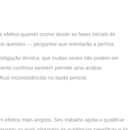
s efetiva quando ocorre desde as fases iniciais do
s quesitos — perguntas que orientarão a perícia.
estigação técnica, que muitas vezes não podem ser
mento contínuo também permite uma análise
car inconsistências no laudo pericial.
em efeitos mais amplos. Seu trabalho ajuda a qualificar
ornando-as mais alinhadas às evidências científicas e às