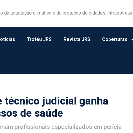
las ganham protagonismo na gestão de riscos no campo
oticias
Troféu JRS
Revista JRS
Coberturas
 técnico judicial ganha
ssos de saúde
nam profissionais especializados em perícia