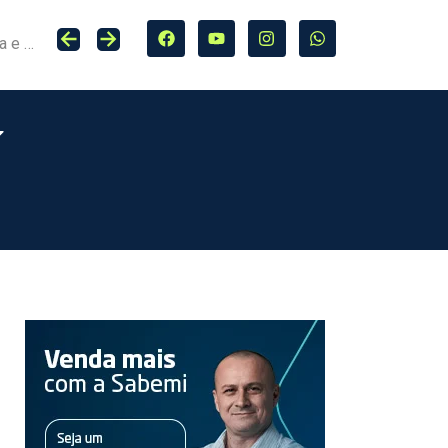
Seguro entra no centro da adaptação climática e da proteção de cidades, infraestrutura e agro