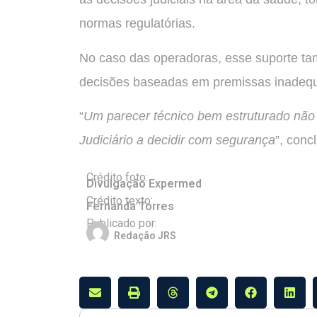
normas regulatórias.
No caso das operadoras, esse suporte tam
decisões baseadas em premissas inadequa
“
Um parecer técnico bem estruturado não
Judiciário a decidir com segurança
”, conc
Crédito foto:
Divulgação Expermed
Crédito texto:
Fernanda Torres
Publicado por:
Redação JRS