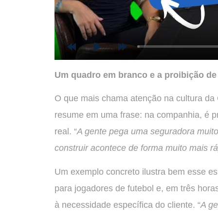
Rewind 10s
Play
Forward 10s
Um quadro em branco e a proibição de 
O que mais chama atenção na cultura da O
resume em uma frase: na companhia, é pro
real. “
A gente pega uma seguradora muito 
construir acontece de forma muito mais r
Um exemplo concreto ilustra bem esse esp
para jogadores de futebol e, em três hor
à necessidade específica do cliente. “
A ge