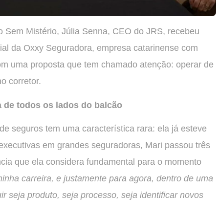
 Sem Mistério, Júlia Senna, CEO do JRS, recebeu
ial da Oxxy Seguradora, empresa catarinense com
om uma proposta que tem chamado atenção: operar de
o corretor.
ia de todos os lados do balcão
e seguros tem uma característica rara: ela já esteve
 executivas em grandes seguradoras, Mari passou três
ncia que ela considera fundamental para o momento
inha carreira, e justamente para agora, dentro de uma
r seja produto, seja processo, seja identificar novos