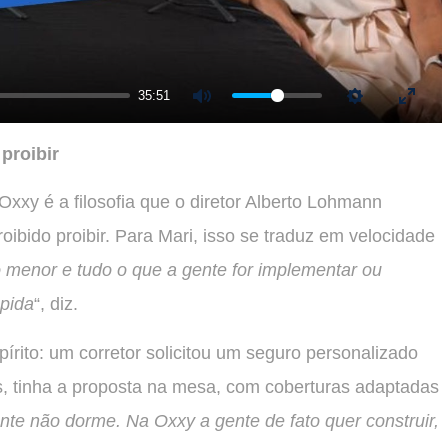
35:51
Mute
Settings
Enter
proibir
xxy é a filosofia que o diretor Alberto Lohmann
ibido proibir. Para Mari, isso se traduz em velocidade
menor e tudo o que a gente for implementar ou
ápida
“, diz.
írito: um corretor solicitou um seguro personalizado
as, tinha a proposta na mesa, com coberturas adaptadas
nte não dorme. Na Oxxy a gente de fato quer construir,