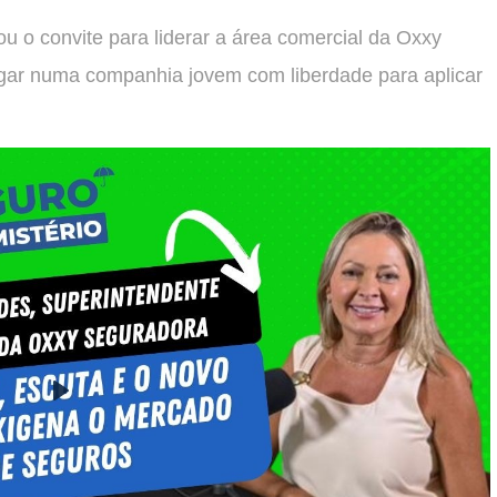
u o convite para liderar a área comercial da Oxxy
gar numa companhia jovem com liberdade para aplicar
Play