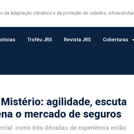
las ganham protagonismo na gestão de riscos no campo
oticias
Troféu JRS
Revista JRS
Coberturas
istério: agilidade, escuta
gena o mercado de seguros
rcial: como três décadas de experiência estão