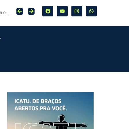
Seguro entra no centro da adaptação climática e da proteção de cidades, infraestrutura e agro