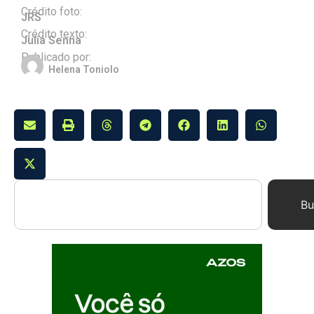
Crédito foto:
JRS
Crédito texto:
Julia Senna
Publicado por:
Helena Toniolo
Bu