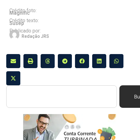
Crédito foto:
Magnific
Crédito texto:
Susep
Publicado por:
Redação JRS
Bu