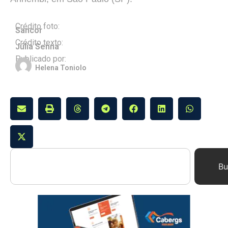
Crédito foto:
Sancor
Crédito texto:
Júlia Senna
Publicado por:
Helena Toniolo
Bu