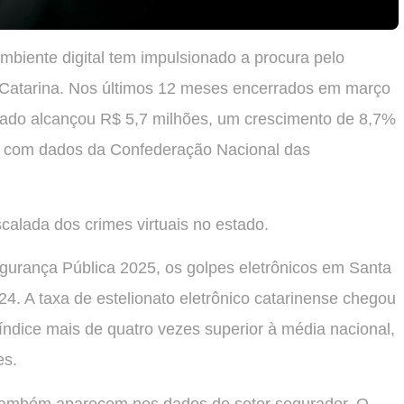
mbiente digital tem impulsionado a procura pelo
 Catarina. Nos últimos 12 meses encerrados em março
tado alcançou R$ 5,7 milhões, um crescimento de 8,7%
do com dados da Confederação Nacional das
lada dos crimes virtuais no estado.
gurança Pública 2025, os golpes eletrônicos em Santa
4. A taxa de estelionato eletrônico catarinense chegou
índice mais de quatro vezes superior à média nacional,
es.
 também aparecem nos dados do setor segurador. O