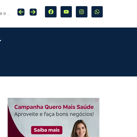
Seguro entra no centro da adaptação climática e da proteção de cidades, infraestrutura e agro