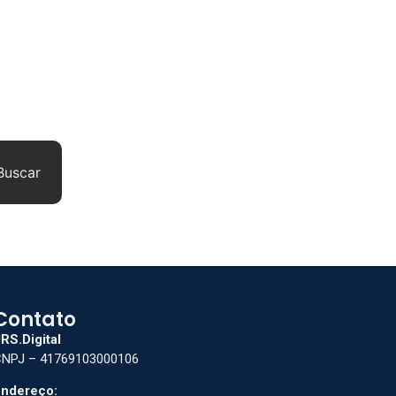
Buscar
Contato
RS.Digital
NPJ – 41769103000106
ndereço: