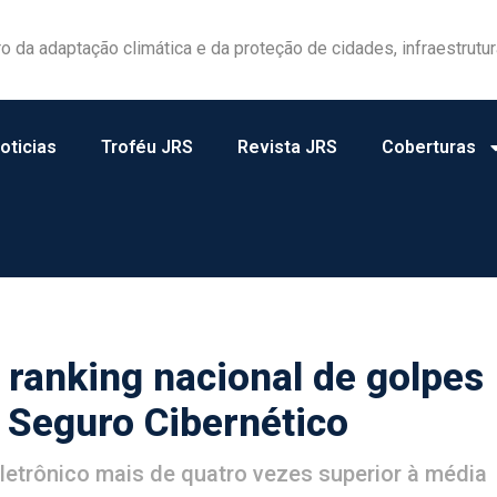
las ganham protagonismo na gestão de riscos no campo
oticias
Troféu JRS
Revista JRS
Coberturas
a ranking nacional de golpes
a Seguro Cibernético
eletrônico mais de quatro vezes superior à média