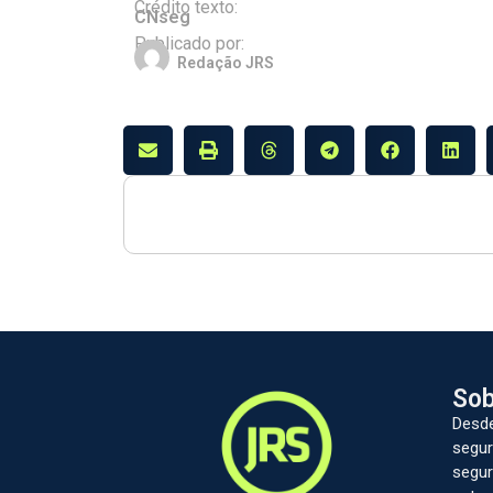
Crédito texto:
CNseg
Publicado por:
Redação JRS
Sob
Desde
segur
segur