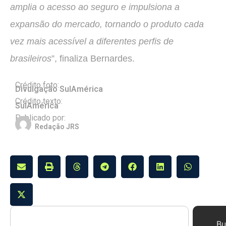
amplia o acesso ao seguro e impulsiona a
expansão do mercado, tornando o produto cada
vez mais acessível a diferentes perfis de
brasileiros
”, finaliza Bernardes.
Crédito foto:
Divulgação SulAmérica
Crédito texto:
SulAmérica
Publicado por:
Redação JRS
Bu