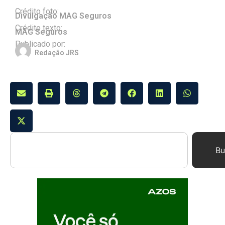
Crédito foto:
Divulgação MAG Seguros
Crédito texto:
MAG Seguros
Publicado por:
Redação JRS
Bu