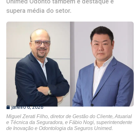
Unimed Odonto também é destaque e
supera média do setor.
janeiro 6, 2026
Miguel Zerati Filho, diretor de Gestão do Cliente, Atuarial
e Técnica da Seguradora, e Fábio Nogi, superintendente
de Inovação e Odontologia da Seguros Unimed.