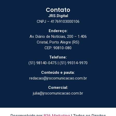
Contato
JRS.Digital
CNPJ – 41769103000106
Endereço:
Av. Diário de Notícias, 200 – 1.406
Cristal, Porto Alegre (RS)
CEP: 90810-080
Telefone:
(51) 98140-0475 | (51) 99314-9970
Conteúdo e pauta:
redacao@jrscomunicacao.com.br
Comercial:
julia@jrscomunicacao.com.br
Desenvolvido por
B36 Marketing
| Todos os Direitos