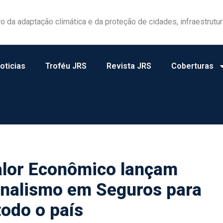
las ganham protagonismo na gestão de riscos no campo
oticias
Troféu JRS
Revista JRS
Coberturas
alor Econômico lançam
ornalismo em Seguros para
odo o país