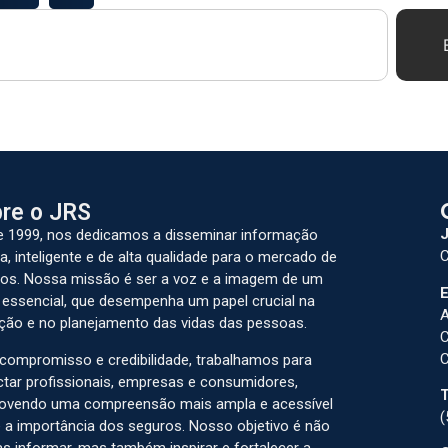
re o JRS
J
 1999, nos dedicamos a disseminar informação
C
a, inteligente e de alta qualidade para o mercado de
os. Nossa missão é ser a voz e a imagem de um
E
 essencial, que desempenha um papel crucial na
A
ção e no planejamento das vidas das pessoas.
C
C
ompromisso e credibilidade, trabalhamos para
tar profissionais, empresas e consumidores,
T
ovendo uma compreensão mais ampla e acessível
(
 a importância dos seguros. Nosso objetivo é não
s informar, mas também inspirar e fortalecer a