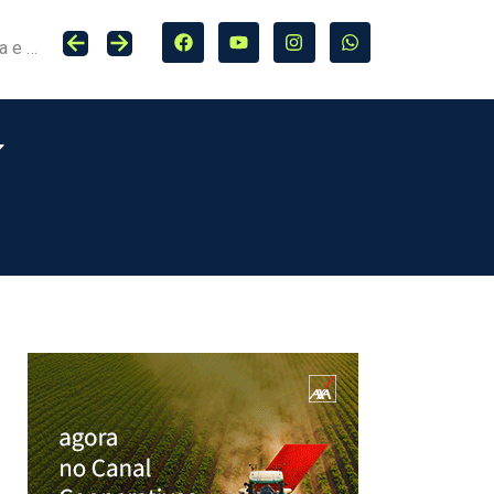
Seguro entra no centro da adaptação climática e da proteção de cidades, infraestrutura e agro