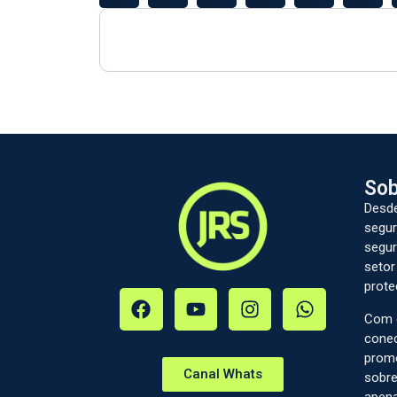
Sob
Desde
segur
segur
setor
prote
Com c
conec
prom
Canal Whats
sobre
apena