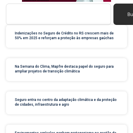
Bu
Indenizações no Seguro de Crédito no RS crescem mais de
50% em 2025 e reforçam a proteção às empresas gaúchas
Na Semana do Clima, Mapfre destaca papel do seguro para
ampliar projetos de transição climática
Seguro entra no centro da adaptação climática e da proteção
de cidades, infraestrutura e agro
Equipamentos agrícolas ganham protagonismo na gestão de