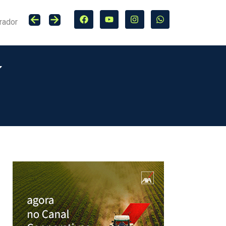
rador
Lucro do Grupo Bradesco Seguros cresce 20,4% no primeiro semestre de 2026, totalizando R$ 5,7 bilhões