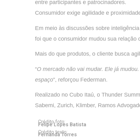
entre participantes e patrocinadores.
Consumidor exige agilidade e proximidad
Em meio às discussões sobre inteligência a
foi que o consumidor mudou sua relação 
Mais do que produtos, o cliente busca agi
“
O mercado não vai mudar. Ele já mudou.
espaço
”, reforçou Federman.
Realizado no Cubo Itaú, o Thunder Summi
Sabemi, Zurich, Klimber, Ramos Advogado
Crédito foto:
Felipe Lopes Batista
Crédito texto:
Fernanda Torres