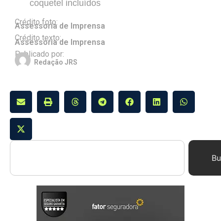
coquetel incluídos
Crédito foto:
Assessoria de Imprensa
Crédito texto:
Assessoria de Imprensa
Publicado por:
Redação JRS
Bu