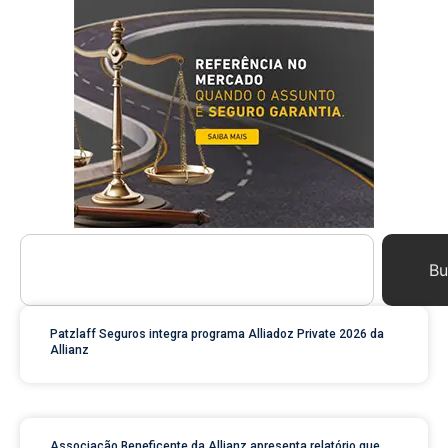
Bu
Patzlaff Seguros integra programa Alliadoz Private 2026 da
Allianz
Associação Beneficente da Allianz apresenta relatório que