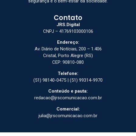
segurança e o bem-estar da sociedade.
Contato
JRS.Digital
CNPJ – 41769103000106
Endereço:
Av. Diário de Notícias, 200 – 1.406
Cristal, Porto Alegre (RS)
CEP: 90810-080
Telefone:
(51) 98140-0475 | (51) 99314-9970
Conteúdo e pauta:
redacao@jrscomunicacao.com.br
Comercial:
julia@jrscomunicacao.com.br