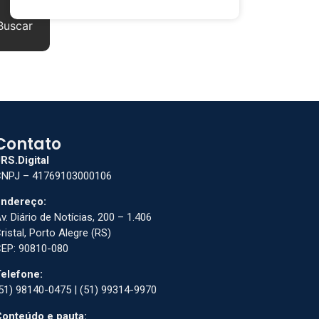
Buscar
Contato
RS.Digital
NPJ – 41769103000106
ndereço:
v. Diário de Notícias, 200 – 1.406
ristal, Porto Alegre (RS)
EP: 90810-080
elefone:
51) 98140-0475 | (51) 99314-9970
onteúdo e pauta: