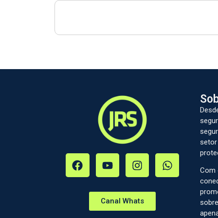
Sob
Desde
segur
segur
setor
prote
Com c
conec
prom
Canal Whats
sobre
apena