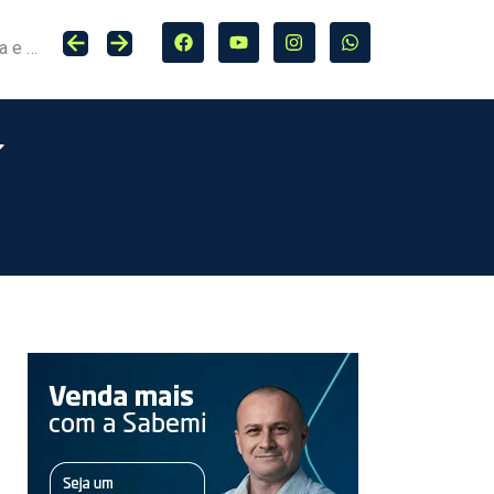
Seguro entra no centro da adaptação climática e da proteção de cidades, infraestrutura e agro