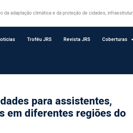
las ganham protagonismo na gestão de riscos no campo
oticias
Troféu JRS
Revista JRS
Coberturas
dades para assistentes,
os em diferentes regiões do