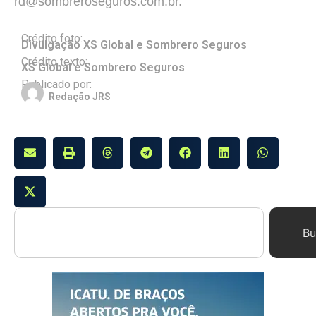
rd@sombreroseguros.com.br.
Crédito foto:
Divulgação XS Global e Sombrero Seguros
Crédito texto:
XS Global e Sombrero Seguros
Publicado por:
Redação JRS
Bu