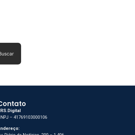
Buscar
Contato
RS.Digital
NPJ – 41769103000106
ndereço:
v. Diário de Notícias, 200 – 1.406