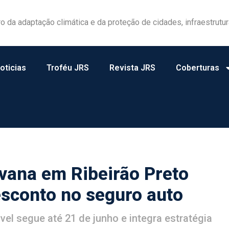
las ganham protagonismo na gestão de riscos no campo
oticias
Troféu JRS
Revista JRS
Coberturas
vana em Ribeirão Preto
sconto no seguro auto
el segue até 21 de junho e integra estratégia