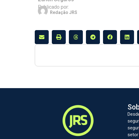
Publicado por:
Redação JRS
Sob
Desde
segur
segur
setor