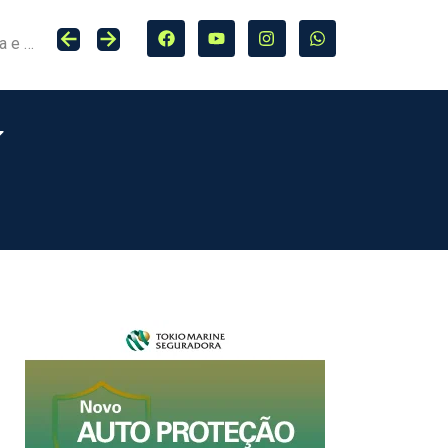
Seguro entra no centro da adaptação climática e da proteção de cidades, infraestrutura e agro