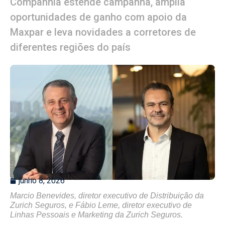
Companhia estende campanha, amplia
oportunidades de ganho com apoio da
Maxpar e leva novidades a corretores de
diferentes regiões do país
junho 8, 2026
Marcio Benevides, diretor executivo de Distribuição da
Zurich Seguros, e Fábio Leme, diretor executivo de
Linhas Pessoais e Marketing da Zurich Seguros.