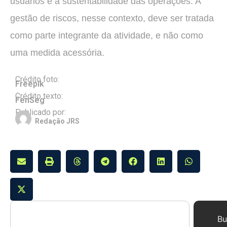
usuários e a sustentabilidade das operações. A
gestão de riscos, nesse contexto, deve ser tratada
como parte integrante da atividade, e não como
uma medida acessória.
Crédito foto:
Freepik
Crédito texto:
FenSeg
Publicado por:
Redação JRS
Bu