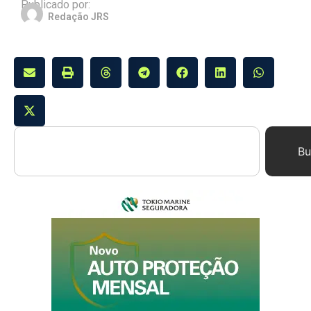
Publicado por:
Redação JRS
Bu