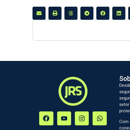
Sob
Desde
segur
segur
setor
prote
Com c
conec