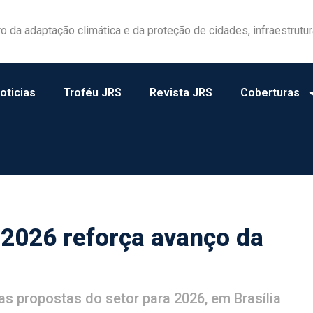
las ganham protagonismo na gestão de riscos no campo
oticias
Troféu JRS
Revista JRS
Coberturas
 2026 reforça avanço da
s propostas do setor para 2026, em Brasília