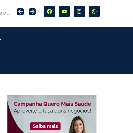
Seguro entra no centro da adaptação climática e da proteção de cidades, infraestrutura e agro