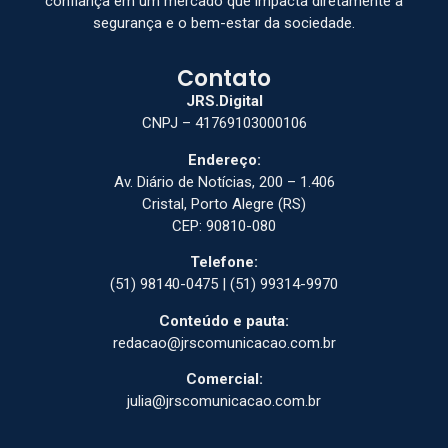
confiança em um mercado que impacta diretamente a
segurança e o bem-estar da sociedade.
Contato
JRS.Digital
CNPJ – 41769103000106
Endereço:
Av. Diário de Notícias, 200 – 1.406
Cristal, Porto Alegre (RS)
CEP: 90810-080
Telefone:
(51) 98140-0475 | (51) 99314-9970
Conteúdo e pauta:
redacao@jrscomunicacao.com.br
Comercial:
julia@jrscomunicacao.com.br