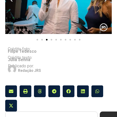
Crédito foto:
Filipe Tedesco
Crédito texto:
Júlia Senna
Publicado por:
Redação JRS