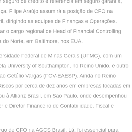
em seguro de crédito e referência em seguro garantia,
ça. Filipe Araújo assumirá a posição de CFO na
ril, dirigindo as equipes de Finanças e Operações.
r o cargo regional de Head of Financial Controlling
a do Norte, em Baltimore, nos EUA.
versidade Federal de Minas Gerais (UFMG), com um
a University of Southampton, no Reino Unido, e outro
ção Getúlio Vargas (FGV-EAESP). Ainda no Reino
Riscos por cerca de dez anos em empresas focadas em
ntou à Allianz Brasil, em São Paulo, onde desempenhou
r e Diretor Financeiro de Contabilidade, Fiscal e
go de CFO na AGCS Brasil. Lá, foi essencial para