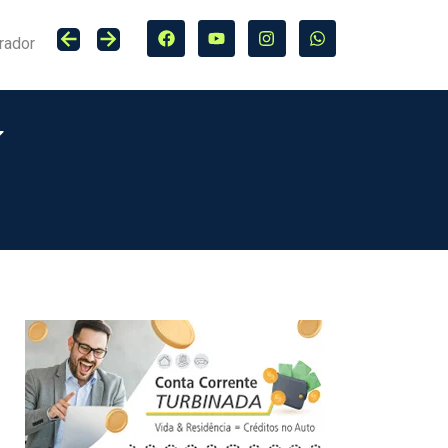
rador
Lucro do Grupo Bradesco Seguros cresce 20,4% no primeiro semestre de 2026, totalizando R$ 5,7 bilhões