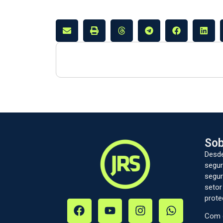
Sob
Desde
segur
segur
setor
prote
Com c