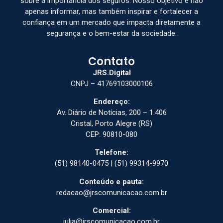
sobre a importância dos seguros. Nosso objetivo é não
apenas informar, mas também inspirar e fortalecer a
confiança em um mercado que impacta diretamente a
segurança e o bem-estar da sociedade.
Contato
JRS.Digital
CNPJ – 41769103000106
Endereço:
Av. Diário de Notícias, 200 – 1.406
Cristal, Porto Alegre (RS)
CEP: 90810-080
Telefone:
(51) 98140-0475 | (51) 99314-9970
Conteúdo e pauta:
redacao@jrscomunicacao.com.br
Comercial:
julia@jrscomunicacao.com.br