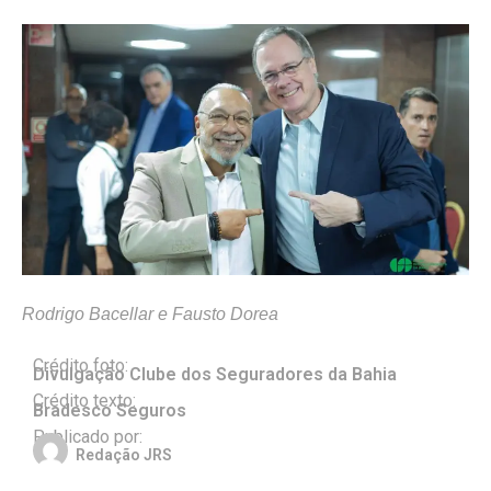
Rodrigo Bacellar e Fausto Dorea
Crédito foto:
Divulgação Clube dos Seguradores da Bahia
Crédito texto:
Bradesco Seguros
Publicado por:
Redação JRS