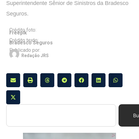
Superintendente Sênior de Sinistros da Bradesco
Seguros.
Crédito foto:
Freepik
Crédito texto:
Bradesco Seguros
Publicado por:
Redação JRS
Bu