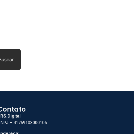
Buscar
Contato
RS.Digital
NPJ – 41769103000106
ndereço: