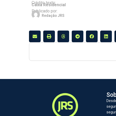
Crédito texto:
Caixa Residencial
Publicado por:
Redação JRS
Sob
Desde
segur
segur