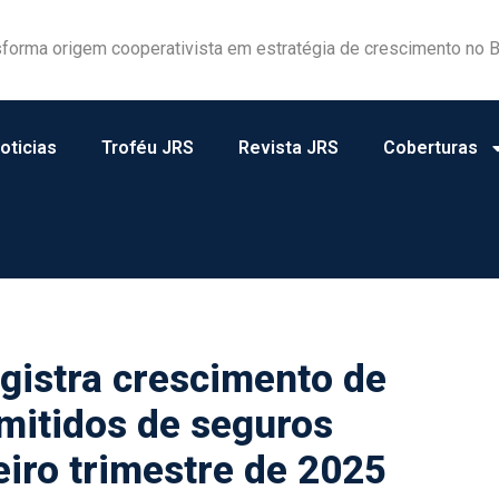
forma origem cooperativista em estratégia de crescimento no B
a e atuação consistente rendem homenagens ao JRS
oticias
Troféu JRS
Revista JRS
Coberturas
gistra crescimento de
mitidos de seguros
eiro trimestre de 2025