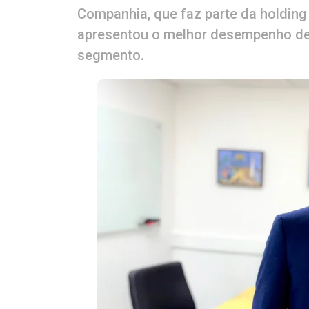
Companhia, que faz parte da holdin
apresentou o melhor desempenho de 
segmento.