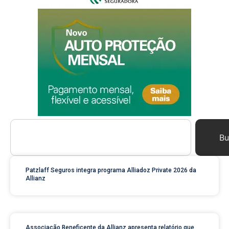
Bu
Patzlaff Seguros integra programa Alliadoz Private 2026 da
Allianz
Associação Beneficente da Allianz apresenta relatório que