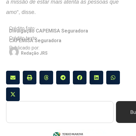
a missão de estar mais atenta às pessoas que
amo
”, disse.
Crédito foto:
Divulgação CAPEMISA Seguradora
Crédito texto:
CAPEMISA Seguradora
Publicado por:
Redação JRS
Bu