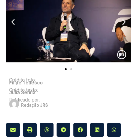
Crédito foto:
Filipe Tedesco
Crédito texto:
Julia Senna
Publicado por:
Redação JRS