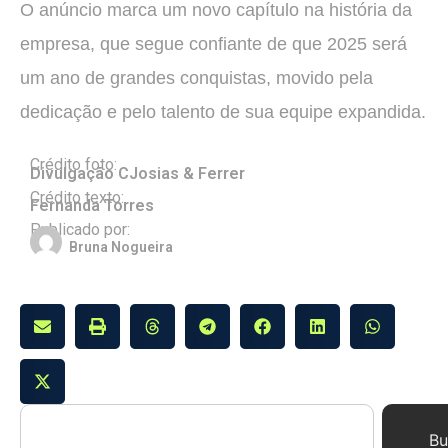
O anúncio marca um novo capítulo na história da
empresa, que segue confiante de que 2025 será
um ano de grandes conquistas, movido pela
dedicação e pelo talento de sua equipe expandida.
Crédito foto:
Divulgação CJosias & Ferrer
Crédito texto:
Fernanda Torres
Publicado por:
Bruna Nogueira
Bu