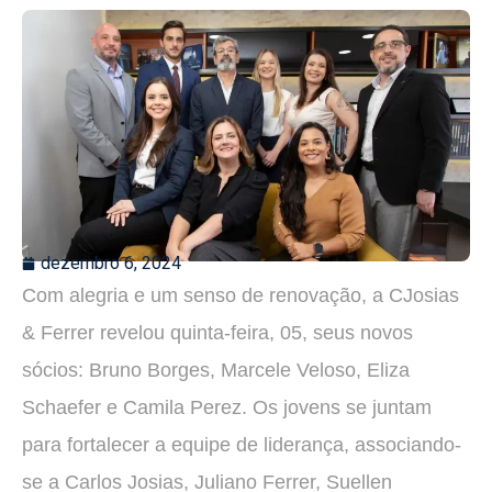
dezembro 6, 2024
Com alegria e um senso de renovação, a CJosias
& Ferrer revelou quinta-feira, 05, seus novos
sócios: Bruno Borges, Marcele Veloso, Eliza
Schaefer e Camila Perez. Os jovens se juntam
para fortalecer a equipe de liderança, associando-
se a Carlos Josias, Juliano Ferrer, Suellen