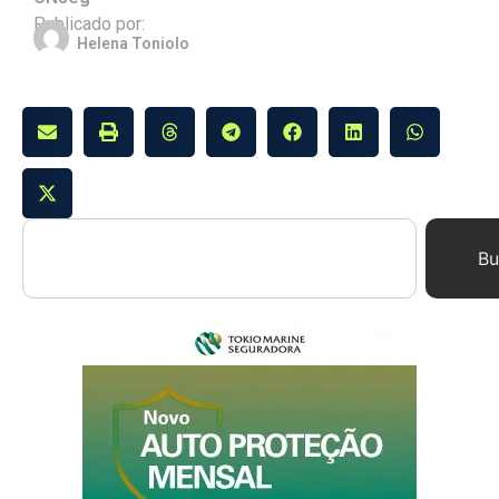
Publicado por:
Helena Toniolo
Bu