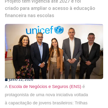
Projeto tem vigência até 2027 e foi
criado para ampliar o acesso à educação
financeira nas escolas
junho 22, 2026
A
Escola de Negócios e Seguros (ENS)
é
protagonista de uma nova iniciativa voltada
à capacitação de jovens brasileiros: Trilhas