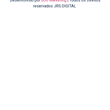
Desenvolvido por
B36 Marketing
| Todos os Direitos
reservados JRS.DIGITAL