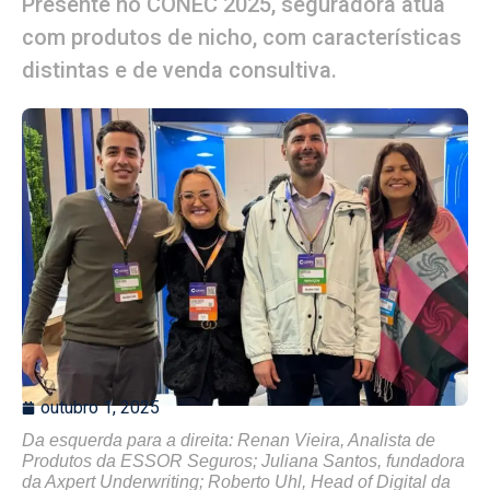
Presente no CONEC 2025, seguradora atua
com produtos de nicho, com características
distintas e de venda consultiva.
outubro 1, 2025
Da esquerda para a direita: Renan Vieira, Analista de
Produtos da ESSOR Seguros; Juliana Santos, fundadora
da Axpert Underwriting; Roberto Uhl, Head of Digital da