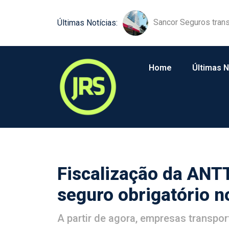
Sancor Seguros trans
Comunicação próxim
Últimas Notícias:
Home
Últimas N
Fiscalização da ANT
seguro obrigatório n
A partir de agora, empresas transpo