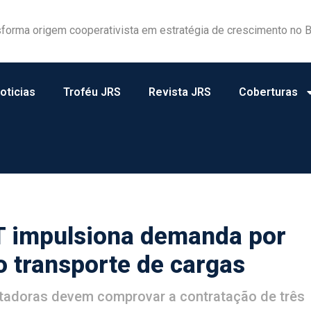
forma origem cooperativista em estratégia de crescimento no B
a e atuação consistente rendem homenagens ao JRS
oticias
Troféu JRS
Revista JRS
Coberturas
T impulsiona demanda por
o transporte de cargas
rtadoras devem comprovar a contratação de três