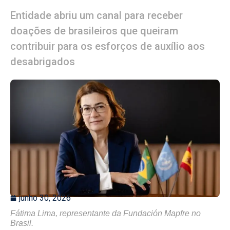
Entidade abriu um canal para receber
doações de brasileiros que queiram
contribuir para os esforços de auxílio aos
desabrigados
junho 30, 2026
Fátima Lima, representante da Fundación Mapfre no
Brasil.