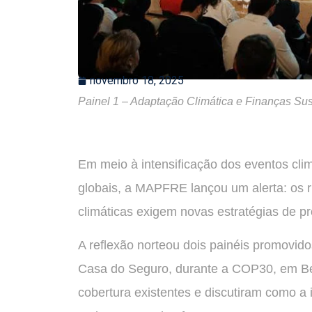
novembro 18, 2025
Painel 1 – Adaptação Climática e Finanças Sus
Em meio à intensificação dos eventos cl
globais, a MAPFRE lançou um alerta: os 
climáticas exigem novas estratégias de p
A reflexão norteou dois painéis promovido
Casa do Seguro, durante a COP30, em Be
cobertura existentes e discutiram como 