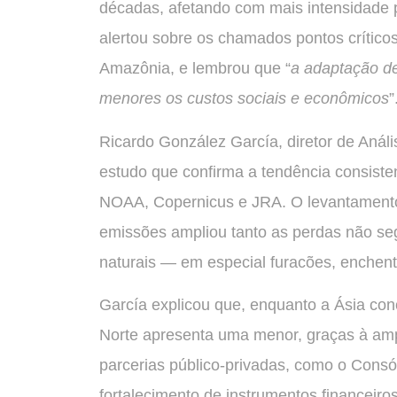
décadas, afetando com mais intensidade 
alertou sobre os chamados pontos crítico
Amazônia, e lembrou que “
a adaptação de
menores os custos sociais e econômicos
”
Ricardo González García, diretor de Aná
estudo que confirma a tendência consist
NOAA, Copernicus e JRA. O levantamento
emissões ampliou tanto as perdas não se
naturais — em especial furacões, enchent
García explicou que, enquanto a Ásia con
Norte apresenta uma menor, graças à amp
parcerias público-privadas, como o Con
fortalecimento de instrumentos financeiro