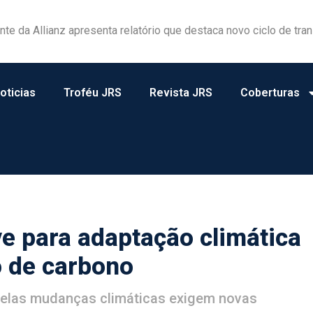
ela excelência na informação e pela dedicação ao mercado segu
oticias
Troféu JRS
Revista JRS
Coberturas
e para adaptação climática
 de carbono
pelas mudanças climáticas exigem novas