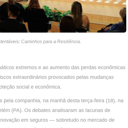
tentáveis: Caminhos para a Resiliência.
imáticos extremos e ao aumento das perdas econômicas
riscos extraordinários provocados pelas mudanças
roteção social e econômica.
s pela companhia, na manhã desta terça-feira (18), na
lém (PA). Os debates analisaram as lacunas de
a inovação em seguros — sobretudo no mercado de