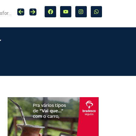
rador
Associação Beneficente da Allianz apresenta relatório que destaca novo ciclo de transformação social