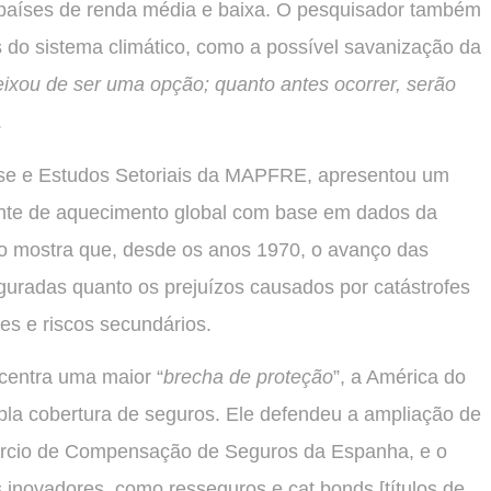
países de renda média e baixa. O pesquisador também
s do sistema climático, como a possível savanização da
ixou de ser uma opção; quanto antes ocorrer, serão
.
lise e Estudos Setoriais da MAPFRE, apresentou um
ente de aquecimento global com base em dados da
 mostra que, desde os anos 1970, o avanço das
guradas quanto os prejuízos causados por catástrofes
es e riscos secundários.
centra uma maior “
brecha de proteção
”, a América do
la cobertura de seguros. Ele defendeu a ampliação de
sórcio de Compensação de Seguros da Espanha, e o
s inovadores, como resseguros e cat bonds [títulos de