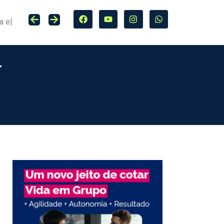
Seguro entra no centro da adaptação climática e da proteção de cidades, infraestrutura e agro