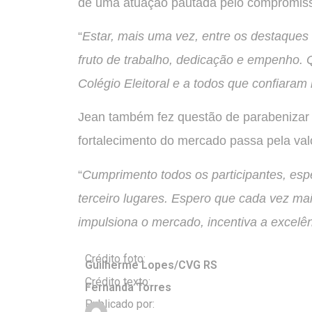
de uma atuação pautada pelo compromisso 
“
Estar, mais uma vez, entre os destaques 
fruto de trabalho, dedicação e empenho.
Colégio Eleitoral e a todos que confiaram
Jean também fez questão de parabenizar 
fortalecimento do mercado passa pela valo
“
Cumprimento todos os participantes, es
terceiro lugares. Espero que cada vez ma
impulsiona o mercado, incentiva a excelên
Crédito foto:
Guilherme Lopes/CVG RS
Crédito texto:
Fernanda Torres
Publicado por: