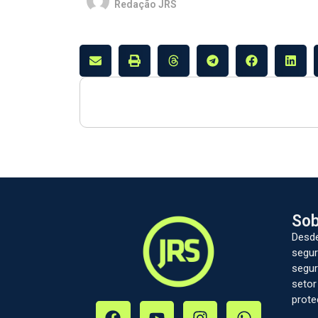
Redação JRS
Sob
Desde
segur
segur
setor
prote