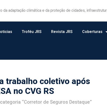
las ganham protagonismo na gestão de riscos no campo
oticias
Troféu JRS
Revista JRS
Coberturas
a trabalho coletivo após
KSA no CVG RS
 categoria “Corretor de Seguros Destaque”