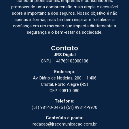
conectar profissionais, empresas e consumidores,
promovendo uma compreensão mais ampla e acessível
sobre a importância dos seguros. Nosso objetivo é não
apenas informar, mas também inspirar e fortalecer a
confiança em um mercado que impacta diretamente a
segurança e o bem-estar da sociedade.
Contato
JRS.Digital
CNPJ – 41769103000106
Endereço:
Av. Diário de Notícias, 200 – 1.406
Cristal, Porto Alegre (RS)
CEP: 90810-080
Telefone:
(51) 98140-0475 | (51) 99314-9970
Conteúdo e pauta:
redacao@jrscomunicacao.com.br