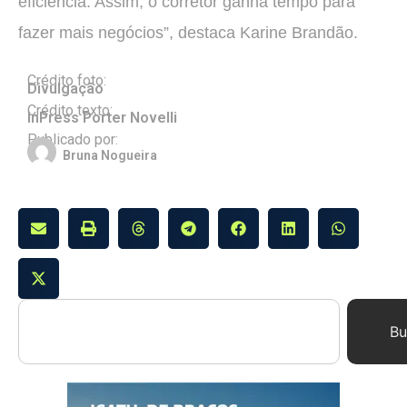
eficiência. Assim, o corretor ganha tempo para
fazer mais negócios”, destaca Karine Brandão.
Crédito foto:
Divulgação
Crédito texto:
InPress Porter Novelli
Publicado por:
Bruna Nogueira
Bu