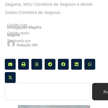
Seguros, MSV Corretora de Seguros e Monte
Solaro Corretora de Seguros.
Crédito foto:
Divulgação Mapfre
Crédito texto:
Mapfre
Publicado por:
Redação JRS
Bu