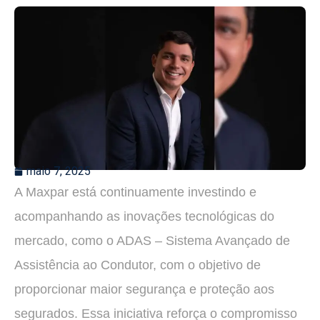
maio 7, 2025
A Maxpar está continuamente investindo e
acompanhando as inovações tecnológicas do
mercado, como o ADAS – Sistema Avançado de
Assistência ao Condutor, com o objetivo de
proporcionar maior segurança e proteção aos
segurados. Essa iniciativa reforça o compromisso