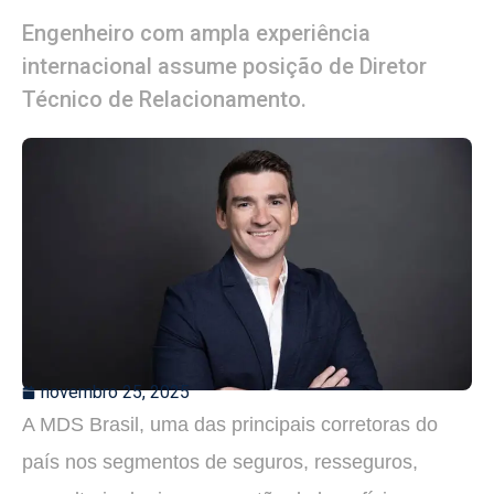
Engenheiro com ampla experiência
internacional assume posição de Diretor
Técnico de Relacionamento.
novembro 25, 2025
A MDS Brasil, uma das principais corretoras do
país nos segmentos de seguros, resseguros,