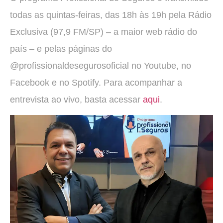
todas as quintas-feiras, das 18h às 19h pela Rádio
Exclusiva (97,9 FM/SP) – a maior web rádio do
país – e pelas páginas do
@profissionaldesegurosoficial no Youtube, no
Facebook e no Spotify. Para acompanhar a
entrevista ao vivo, basta acessar
aqui
.