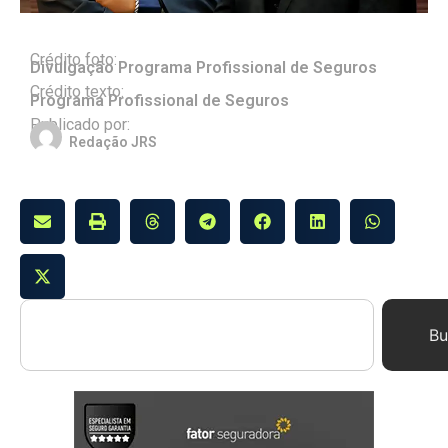
Crédito foto:
Divulgação Programa Profissional de Seguros
Crédito texto:
Programa Profissional de Seguros
Publicado por:
Redação JRS
Bu