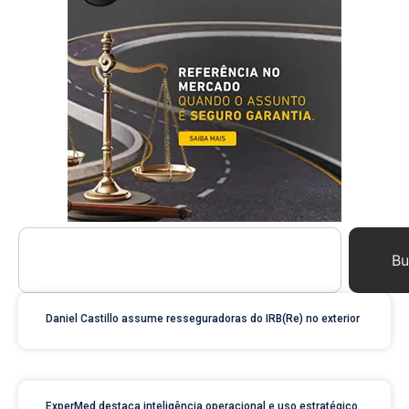
Bu
Daniel Castillo assume resseguradoras do IRB(Re) no exterior
ExperMed destaca inteligência operacional e uso estratégico