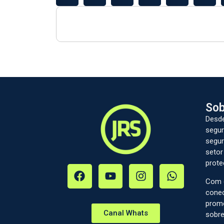
Sob
Desde
segur
segur
setor
prote
Com c
conec
prom
Canal Whats
sobre