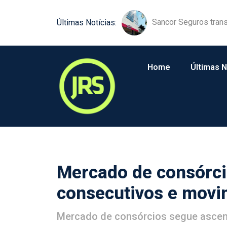
Sancor Seguros trans
Comunicação próxim
Últimas Notícias:
Home
Últimas N
Mercado de consórci
consecutivos e movi
Mercado de consórcios segue ascen