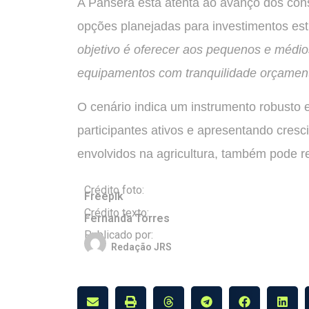
A Pansera está atenta ao avanço dos cons
opções planejadas para investimentos est
objetivo é oferecer aos pequenos e médio
equipamentos com tranquilidade orçamentá
O cenário indica um instrumento robusto 
participantes ativos e apresentando cre
envolvidos na agricultura, também pode r
Crédito foto:
Freepik
Crédito texto:
Fernanda Torres
Publicado por:
Redação JRS