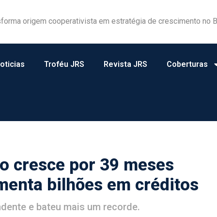
forma origem cooperativista em estratégia de crescimento no B
a e atuação consistente rendem homenagens ao JRS
oticias
Troféu JRS
Revista JRS
Coberturas
o cresce por 39 meses
menta bilhões em créditos
dente e bateu mais um recorde.