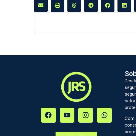
Sob
Desde
segur
segur
setor
prote
Com c
conec
prom