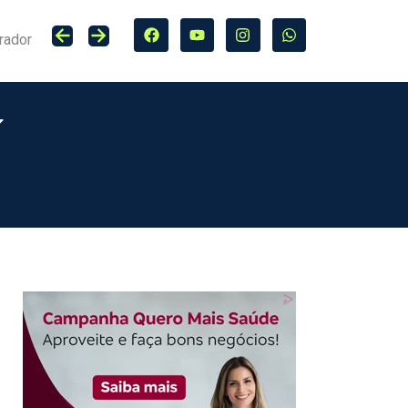
rador
Lucro do Grupo Bradesco Seguros cresce 20,4% no primeiro semestre de 2026, totalizando R$ 5,7 bilhões