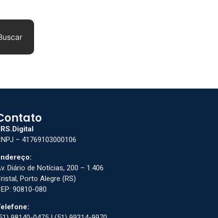
Buscar
Contato
RS.Digital
NPJ – 41769103000106
ndereço:
v. Diário de Notícias, 200 – 1.406
ristal, Porto Alegre (RS)
EP: 90810-080
elefone:
51) 98140-0475 | (51) 99314-9970