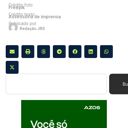
Crédito foto:
Freepik
Crédito texto:
Assessoria de imprensa
Publicado por:
Redação JRS
Bu