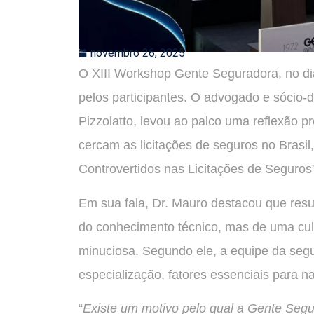
novembro 26, 2025
O XIII Workshop Gente Seguradora, no d
pelos participantes. O advogado e sócio-
Pizzolatto, levou ao palco uma reflexão pr
cercam as licitações de seguros no Bras
Controvertidos nas Licitações de Seguros”
Em sua fala, Dr. Mauro destacou que res
do conhecimento técnico, mas de uma cul
minuciosa. Segundo ele, a equipe da segu
especialização, fatores essenciais para 
“
Existe um motivo pelo qual a Gente Seg