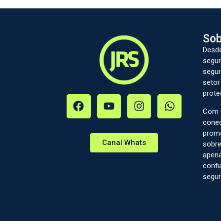
Sob
Desde
segur
segur
setor
prote
Com c
conec
prom
Canal Whats
sobre
apena
confi
segur