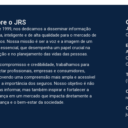
re o JRS
J
 1999, nos dedicamos a disseminar informação
C
a, inteligente e de alta qualidade para o mercado de
os. Nossa missão é ser a voz e a imagem de um
E
 essencial, que desempenha um papel crucial na
A
ção e no planejamento das vidas das pessoas.
C
C
ompromisso e credibilidade, trabalhamos para
tar profissionais, empresas e consumidores,
T
ovendo uma compreensão mais ampla e acessível
(
 a importância dos seguros. Nosso objetivo é não
s informar, mas também inspirar e fortalecer a
C
ança em um mercado que impacta diretamente a
r
ança e o bem-estar da sociedade.
C
j