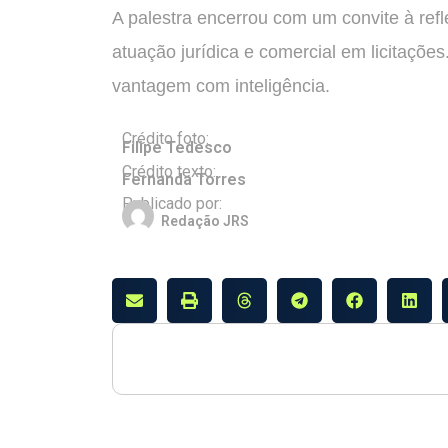
A palestra encerrou com um convite à refl
atuação jurídica e comercial em licitações
vantagem com inteligência.
Crédito foto:
Filipe Tedesco
Crédito texto:
Fernanda Torres
Publicado por:
Redação JRS