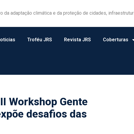
las ganham protagonismo na gestão de riscos no campo
oticias
Troféu JRS
Revista JRS
Coberturas
III Workshop Gente
expõe desafios das
s