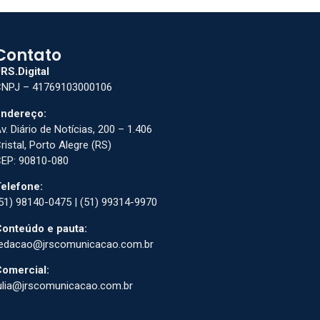
Contato
RS.Digital
NPJ – 41769103000106
ndereço:
v. Diário de Notícias, 200 – 1.406
ristal, Porto Alegre (RS)
EP: 90810-080
elefone:
51) 98140-0475 | (51) 99314-9970
onteúdo e pauta:
edacao@jrscomunicacao.com.br
omercial:
ulia@jrscomunicacao.com.br