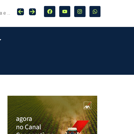
Seguro entra no centro da adaptação climática e da proteção de cidades, infraestrutura e agro