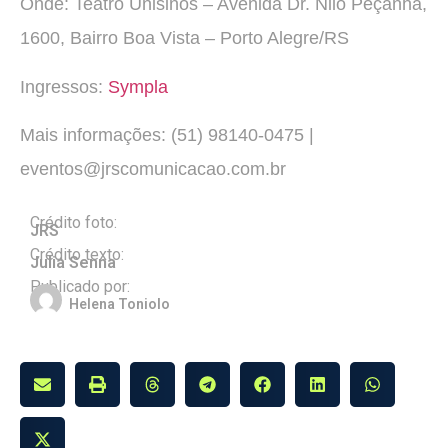
Onde: Teatro Unisinos – Avenida Dr. Nilo Peçanha,
1600, Bairro Boa Vista – Porto Alegre/RS
Ingressos:
Sympla
Mais informações: (51) 98140-0475 |
eventos@jrscomunicacao.com.br
Crédito foto:
JRS
Crédito texto:
Julia Senna
Publicado por:
Helena Toniolo