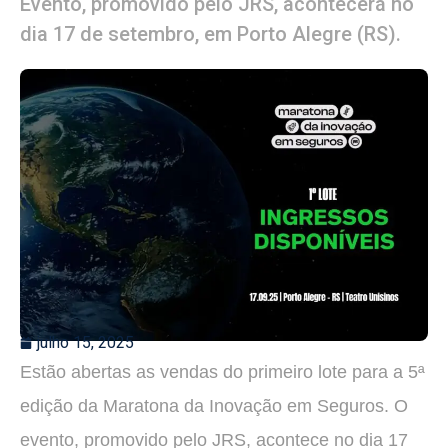
Evento, promovido pelo JRS, acontecerá no
dia 17 de setembro, em Porto Alegre (RS).
julho 15, 2025
Estão abertas as vendas do primeiro lote para a 5ª
edição da Maratona da Inovação em Seguros. O
evento, promovido pelo JRS, acontece no dia 17