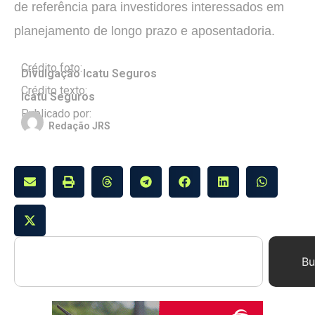
de referência para investidores interessados em
planejamento de longo prazo e aposentadoria.
Crédito foto:
Divulgação Icatu Seguros
Crédito texto:
Icatu Seguros
Publicado por:
Redação JRS
Bu