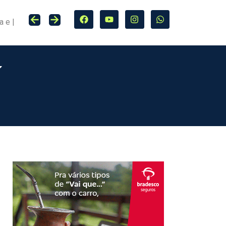
Seguro entra no centro da adaptação climática e da proteção de cidades, infraestrutura e agro