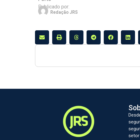
Publicado por:
Redação JRS
Sob
Desde
segur
segur
setor