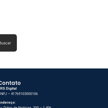
Buscar
Contato
RS.Digital
NPJ – 41769103000106
ndereço:
v. Diário de Notícias, 200 – 1.406