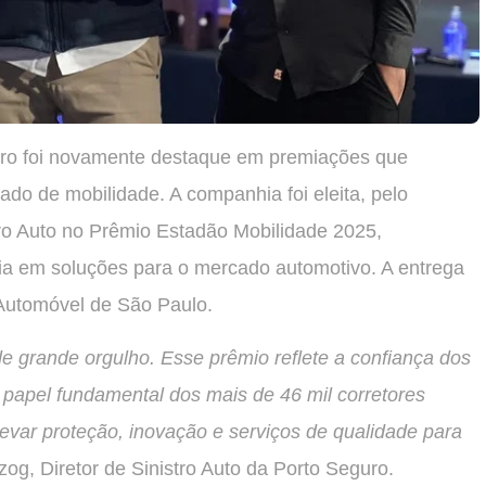
guro foi novamente destaque em premiações que
do de mobilidade. A companhia foi eleita, pelo
o Auto no Prêmio Estadão Mobilidade 2025,
ia em soluções para o mercado automotivo. A entrega
Automóvel de São Paulo.
 grande orgulho. Esse prêmio reflete a confiança dos
 papel fundamental dos mais de 46 mil corretores
evar proteção, inovação e serviços de qualidade para
zog, Diretor de Sinistro Auto da Porto Seguro.