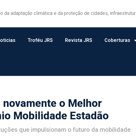
las ganham protagonismo na gestão de riscos no campo
oticias
Troféu JRS
Revista JRS
Coberturas
a novamente o Melhor
io Mobilidade Estadão
uções que impulsionam o futuro da mobilidade